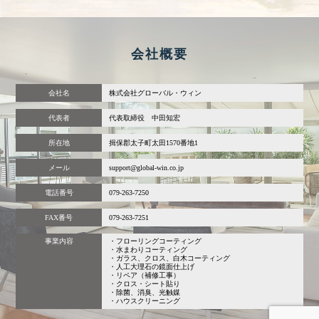
会社概要
会社名
株式会社グローバル・ウィン
代表者
代表取締役 中田知宏
所在地
揖保郡太子町太田1570番地1
メール
support@global-win.co.jp
電話番号
079-263-7250
FAX番号
079-263-7251
事業内容
・フローリングコーティング
・水まわりコーティング
・ガラス、クロス、白木コーティング
・人工大理石の鏡面仕上げ
・リペア（補修工事）
・クロス・シート貼り
・除菌、消臭、光触媒
・ハウスクリーニング